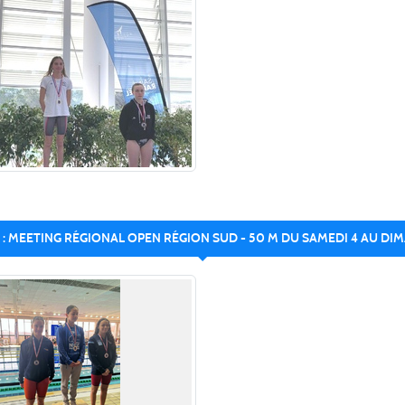
: MEETING RÉGIONAL OPEN RÉGION SUD - 50 M DU SAMEDI 4 AU DI